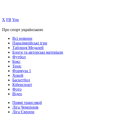
Х
FB
You
Про спорт українською
Всі новини
Паралімпійські ігри
Таблиця Медалей
Блоги та авторські матеріали
Футбол
Бокс
Теніс
Формула 1
Хокей
Баскетбол
Кіберспорт
Фото
Відео
Прямі трансляції
Ліга Чемпіонів
Ліга Європи