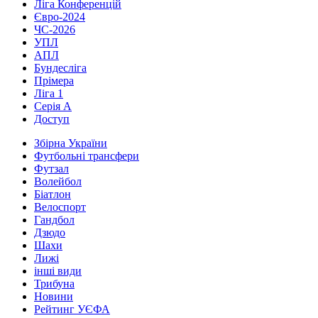
Ліга Конференцій
Євро-2024
ЧС-2026
УПЛ
АПЛ
Бундесліга
Прімера
Ліга 1
Серія А
Доступ
Збірна України
Футбольні трансфери
Футзал
Волейбол
Біатлон
Велоспорт
Гандбол
Дзюдо
Шахи
Лижі
інші види
Трибуна
Новини
Рейтинг УЄФА