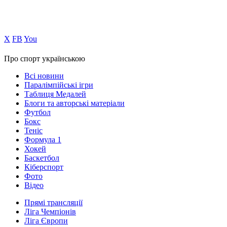
Х
FB
You
Про спорт українською
Всі новини
Паралімпійські ігри
Таблиця Медалей
Блоги та авторські матеріали
Футбол
Бокс
Теніс
Формула 1
Хокей
Баскетбол
Кіберспорт
Фото
Відео
Прямі трансляції
Ліга Чемпіонів
Ліга Європи