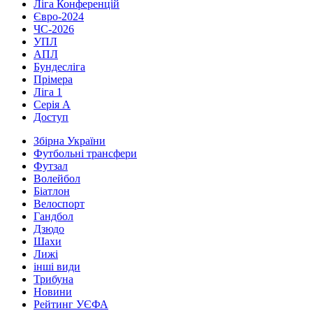
Ліга Конференцій
Євро-2024
ЧС-2026
УПЛ
АПЛ
Бундесліга
Прімера
Ліга 1
Серія А
Доступ
Збірна України
Футбольні трансфери
Футзал
Волейбол
Біатлон
Велоспорт
Гандбол
Дзюдо
Шахи
Лижі
інші види
Трибуна
Новини
Рейтинг УЄФА