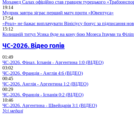
Мохамед Салах офіційно став гравцем турецького «Трабзонспо
19:14
Мудрик завтра зіграє перший матч проти «Ювентуса»
17:54
«Реал» не бажає виплачувати Вінісіусу бонус за підписання но
15:12
Колишній титул Усика буде на кону бою Мозеса Ітауми та Філі
ЧС-2026. Відео голів
01:49
ЧС-2026. Фінал. Іспанія - Аргентина 1:0 (ВІДЕО)
03:02
ЧС-2026. Франція - Англія 4:6 (ВІДЕО)
00:45
ЧС-2026. Англія - Аргентина 1:2 (ВІДЕО)
00:29
ЧС-2026. Франція - Іспанія 0:2 (ВІДЕО)
10:46
ЧС-2026. Аргентина - Швейцарія 3:1 (ВІДЕО)
Усі медалі