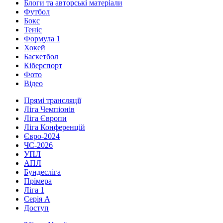
Блоги та авторські матеріали
Футбол
Бокс
Теніс
Формула 1
Хокей
Баскетбол
Кіберспорт
Фото
Відео
Прямі трансляції
Ліга Чемпіонів
Ліга Європи
Ліга Конференцій
Євро-2024
ЧС-2026
УПЛ
АПЛ
Бундесліга
Прімера
Ліга 1
Серія А
Доступ