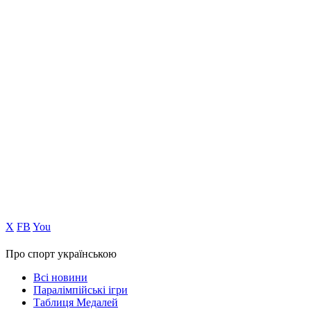
Х
FB
You
Про спорт українською
Всі новини
Паралімпійські ігри
Таблиця Медалей