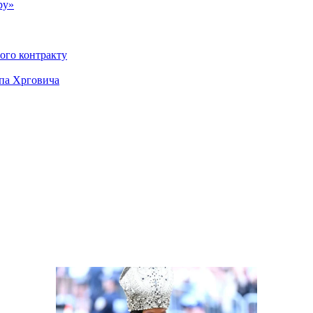
ру»
вого контракту
ппа Хрговича