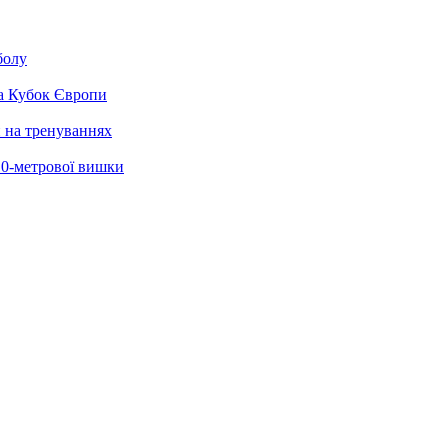
болу
на Кубок Європи
и на тренуваннях
 10-метрової вишки