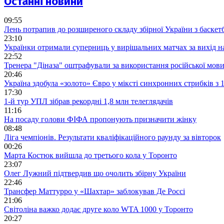
Останні новини
09:55
Лень потрапив до розширеного складу збірної України з баскет
23:10
Українки отримали суперниць у вирішальних матчах за вихід 
22:52
Тренера "Діназа" оштрафували за використання російської мов
20:46
Україна здобула «золото» Євро у міксті синхронних стрибків з
17:30
1-й тур УПЛ зібрав рекордні 1,8 млн телеглядачів
11:16
На посаду голови ФІФА пропонують призначити жінку
08:48
Ліга чемпіонів. Результати кваліфікаційного раунду за вівторок
00:26
Марта Костюк вийшла до третього кола у Торонто
23:07
Олег Лужний підтвердив що очолить збірну України
22:46
Трансфер Маттурро у «Шахтар» заблокував Де Россі
21:06
Світоліна важко додає друге коло WTA 1000 у Торонто
20:27