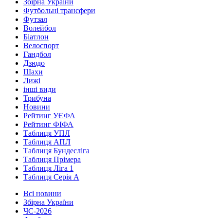
Збірна України
Футбольні трансфери
Футзал
Волейбол
Біатлон
Велоспорт
Гандбол
Дзюдо
Шахи
Лижі
інші види
Трибуна
Новини
Рейтинг УЄФА
Рейтинг ФІФА
Таблиця УПЛ
Таблиця АПЛ
Таблиця Бундесліга
Таблиця Прімера
Таблиця Ліга 1
Таблиця Серія А
Всі новини
Збірна України
ЧС-2026