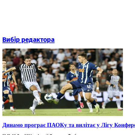
Вибір редактора
Динамо програє ПАОКу та вилітає у Лігу Конфер