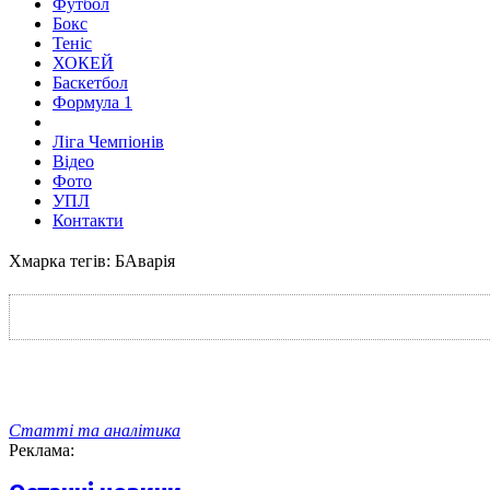
Футбол
Бокс
Теніс
ХОКЕЙ
Баскетбол
Формула 1
Ліга Чемпіонів
Відео
Фото
УПЛ
Контакти
Хмарка тегів: БАварія
Статті та аналітика
Реклама: