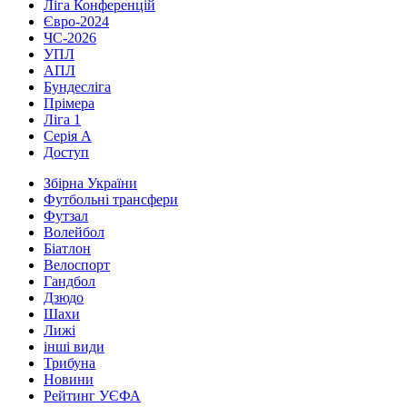
Ліга Конференцій
Євро-2024
ЧС-2026
УПЛ
АПЛ
Бундесліга
Прімера
Ліга 1
Серія А
Доступ
Збірна України
Футбольні трансфери
Футзал
Волейбол
Біатлон
Велоспорт
Гандбол
Дзюдо
Шахи
Лижі
інші види
Трибуна
Новини
Рейтинг УЄФА