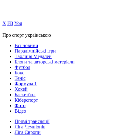
Х
FB
You
Про спорт українською
Всі новини
Паралімпійські ігри
Таблиця Медалей
Блоги та авторські матеріали
Футбол
Бокс
Теніс
Формула 1
Хокей
Баскетбол
Кіберспорт
Фото
Відео
Прямі трансляції
Ліга Чемпіонів
Ліга Європи