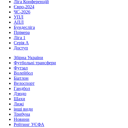
Ліга Конференцій
Євро-2024
ЧС-2026
УПЛ
АПЛ
Бундесліга
Прімера
Ліга 1
Серія А
Доступ
Збірна України
Футбольні трансфери
Футзал
Волейбол
Біатлон
Велоспорт
Гандбол
Дзюдо
Шахи
Лижі
інші види
Трибуна
Новини
Рейтинг УЄФА