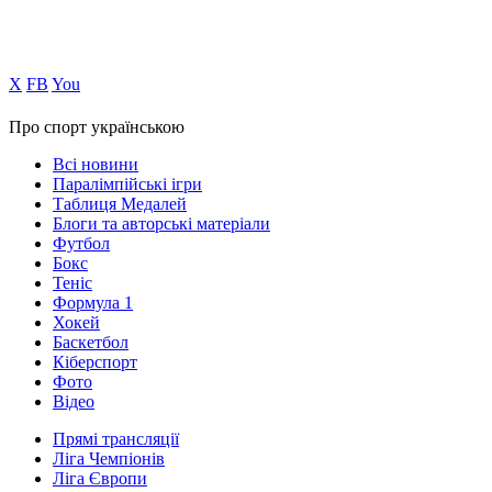
Х
FB
You
Про спорт українською
Всі новини
Паралімпійські ігри
Таблиця Медалей
Блоги та авторські матеріали
Футбол
Бокс
Теніс
Формула 1
Хокей
Баскетбол
Кіберспорт
Фото
Відео
Прямі трансляції
Ліга Чемпіонів
Ліга Європи