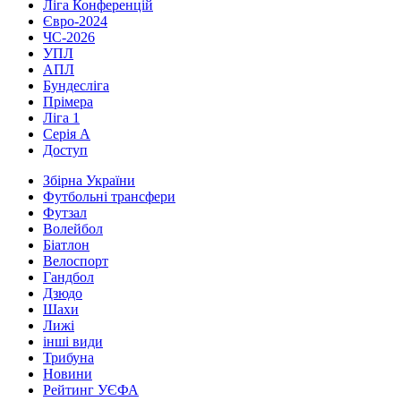
Ліга Конференцій
Євро-2024
ЧС-2026
УПЛ
АПЛ
Бундесліга
Прімера
Ліга 1
Серія А
Доступ
Збірна України
Футбольні трансфери
Футзал
Волейбол
Біатлон
Велоспорт
Гандбол
Дзюдо
Шахи
Лижі
інші види
Трибуна
Новини
Рейтинг УЄФА