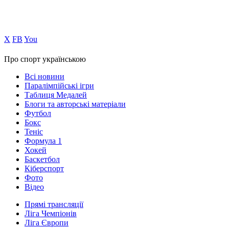
Х
FB
You
Про спорт українською
Всі новини
Паралімпійські ігри
Таблиця Медалей
Блоги та авторські матеріали
Футбол
Бокс
Теніс
Формула 1
Хокей
Баскетбол
Кіберспорт
Фото
Відео
Прямі трансляції
Ліга Чемпіонів
Ліга Європи