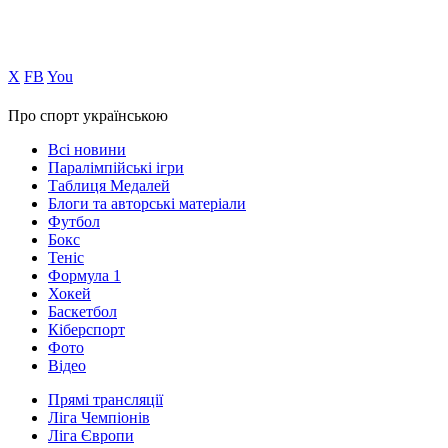
Х
FB
You
Про спорт українською
Всі новини
Паралімпійські ігри
Таблиця Медалей
Блоги та авторські матеріали
Футбол
Бокс
Теніс
Формула 1
Хокей
Баскетбол
Кіберспорт
Фото
Відео
Прямі трансляції
Ліга Чемпіонів
Ліга Європи