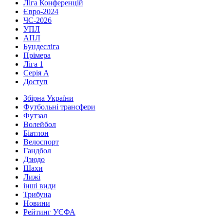
Ліга Конференцій
Євро-2024
ЧС-2026
УПЛ
АПЛ
Бундесліга
Прімера
Ліга 1
Серія А
Доступ
Збірна України
Футбольні трансфери
Футзал
Волейбол
Біатлон
Велоспорт
Гандбол
Дзюдо
Шахи
Лижі
інші види
Трибуна
Новини
Рейтинг УЄФА