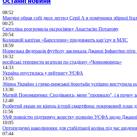
Останні новини
08:52
Манчіні обрав собі двох легенд Серії А в помічники збірної Італ
00:25
Світоліна розгромила ексросіянку Анастасію Потапову
20:54
Колишній капітан «Барселони» продовжить кар’єру в МЛС
18:59
Норвезька федерація футболу закликала Джанні Інфантіно піти
16:32
російські терористи вгатили по стадіону «Чорноморець»
14:33
Україна опустилась у рейтингу УЄФА
13:55
Збірна України з греко-римської боротьби успішно виступила н
13:30
Матвій Пономаренко: Сподіваюсь, мене "прорвало", і я почну 
12:40
Розбитий екран не кінець історії смартфона: покроковий план д
11:56
УАФ повністю підтримує жорстку позицію УЄФА щодо Джанні
10:05
Ортопедичні наколінники для стабілізації коліна під час щоде
07:44