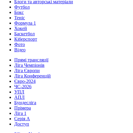
Блоги та авторські матеріали
Футбол
Бокс
Теніс
Формула 1
Хокей
Баскетбол
Кіберспорт
Фото
Відео
Прямі трансляції
Ліга Чемпіонів
Ліга Європи
Ліга Конференцій
Євро-2024
ЧС-2026
УПЛ
АПЛ
Бундесліга
Прімера
Ліга 1
Серія А
Доступ