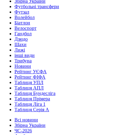
Збірна України
Футбольні трансфери
Футзал
Волейбол
Біатлон
Велоспорт
Гандбол
Дзюдо
Шахи
Лижі
інші види
Трибуна
Новини
Рейтинг УЄФА
Рейтинг ФІФА
Таблиця УПЛ
Таблиця АПЛ
Таблиця Бундесліга
Таблиця Прімера
Таблиця Ліга 1
Таблиця Серія А
Всі новини
Збірна України
ЧС-2026