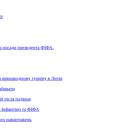
ії
 з посади президента ФІФА.
а міжнародному турніру в Литві
забивати
ій після падіння
 Інфантіно та ФІФА
нних навантажень