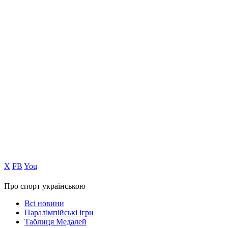
Х
FB
You
Про спорт українською
Всі новини
Паралімпійські ігри
Таблиця Медалей