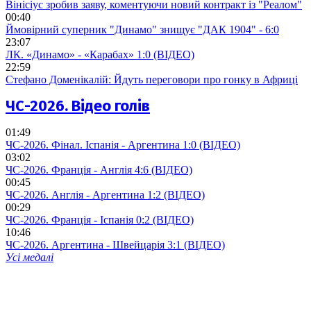
Вінісіус зробив заяву, коментуючи новий контракт із "Реалом"
00:40
Ймовірний суперник "Динамо" знищує "ДАК 1904" - 6:0
23:07
ЛК. «Динамо» - «Карабах» 1:0 (ВІДЕО)
22:59
Стефано Доменікалій: Йдуть переговори про гонку в Африці
ЧС-2026. Відео голів
01:49
ЧС-2026. Фінал. Іспанія - Аргентина 1:0 (ВІДЕО)
03:02
ЧС-2026. Франція - Англія 4:6 (ВІДЕО)
00:45
ЧС-2026. Англія - Аргентина 1:2 (ВІДЕО)
00:29
ЧС-2026. Франція - Іспанія 0:2 (ВІДЕО)
10:46
ЧС-2026. Аргентина - Швейцарія 3:1 (ВІДЕО)
Усі медалі