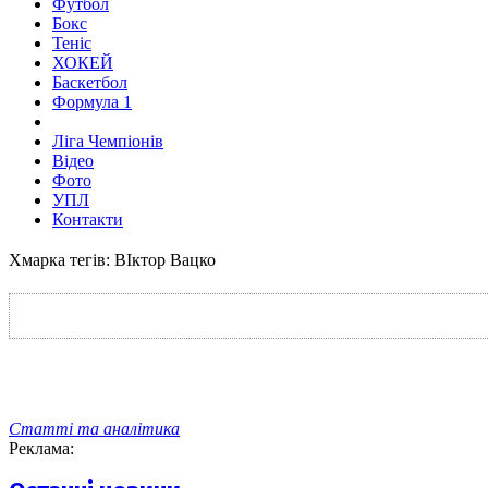
Футбол
Бокс
Теніс
ХОКЕЙ
Баскетбол
Формула 1
Ліга Чемпіонів
Відео
Фото
УПЛ
Контакти
Хмарка тегів: ВІктор Вацко
Статті та аналітика
Реклама: