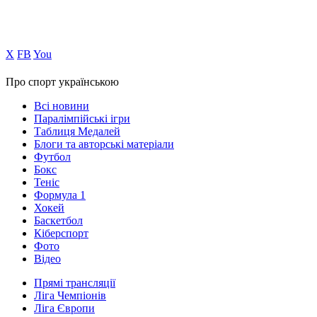
Х
FB
You
Про спорт українською
Всі новини
Паралімпійські ігри
Таблиця Медалей
Блоги та авторські матеріали
Футбол
Бокс
Теніс
Формула 1
Хокей
Баскетбол
Кіберспорт
Фото
Відео
Прямі трансляції
Ліга Чемпіонів
Ліга Європи