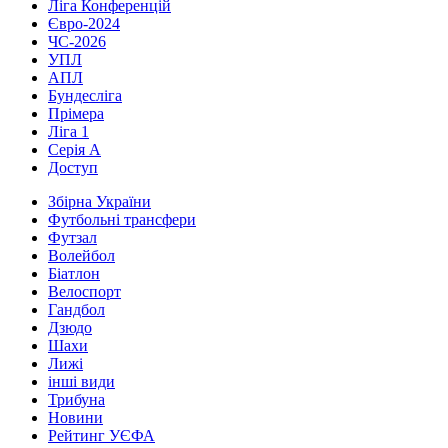
Ліга Конференцій
Євро-2024
ЧС-2026
УПЛ
АПЛ
Бундесліга
Прімера
Ліга 1
Серія А
Доступ
Збірна України
Футбольні трансфери
Футзал
Волейбол
Біатлон
Велоспорт
Гандбол
Дзюдо
Шахи
Лижі
інші види
Трибуна
Новини
Рейтинг УЄФА