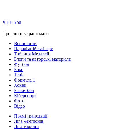
Х
FB
You
Про спорт українською
Всі новини
Паралімпійські ігри
Таблиця Медалей
Блоги та авторські матеріали
Футбол
Бокс
Теніс
Формула 1
Хокей
Баскетбол
Кіберспорт
Фото
Відео
Прямі трансляції
Ліга Чемпіонів
Ліга Європи