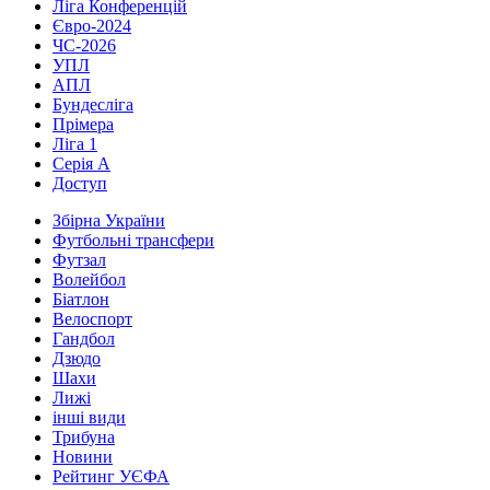
Ліга Конференцій
Євро-2024
ЧС-2026
УПЛ
АПЛ
Бундесліга
Прімера
Ліга 1
Серія А
Доступ
Збірна України
Футбольні трансфери
Футзал
Волейбол
Біатлон
Велоспорт
Гандбол
Дзюдо
Шахи
Лижі
інші види
Трибуна
Новини
Рейтинг УЄФА