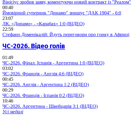
Вінісіус зробив заяву, коментуючи новий контракт із "Реалом"
00:40
Ймовірний суперник "Динамо" знищує "ДАК 1904" - 6:0
23:07
ЛК. «Динамо» - «Карабах» 1:0 (ВІДЕО)
22:59
Стефано Доменікалій: Йдуть переговори про гонку в Африці
ЧС-2026. Відео голів
01:49
ЧС-2026. Фінал. Іспанія - Аргентина 1:0 (ВІДЕО)
03:02
ЧС-2026. Франція - Англія 4:6 (ВІДЕО)
00:45
ЧС-2026. Англія - Аргентина 1:2 (ВІДЕО)
00:29
ЧС-2026. Франція - Іспанія 0:2 (ВІДЕО)
10:46
ЧС-2026. Аргентина - Швейцарія 3:1 (ВІДЕО)
Усі медалі