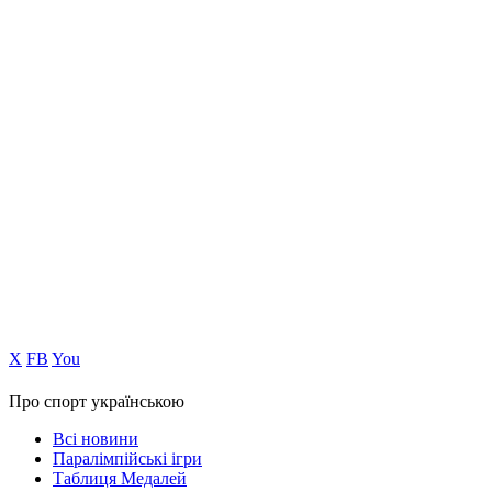
Х
FB
You
Про спорт українською
Всі новини
Паралімпійські ігри
Таблиця Медалей