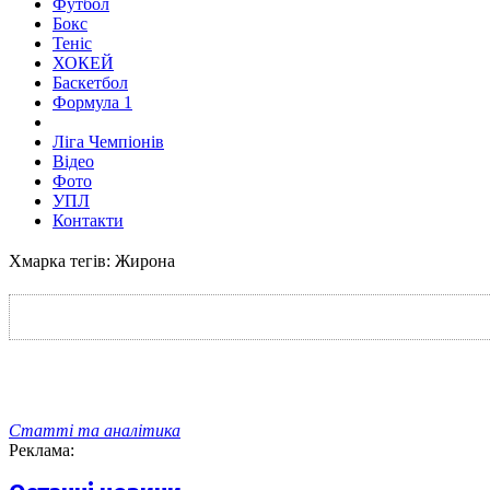
Футбол
Бокс
Теніс
ХОКЕЙ
Баскетбол
Формула 1
Ліга Чемпіонів
Відео
Фото
УПЛ
Контакти
Хмарка тегів: Жирона
Статті та аналітика
Реклама: