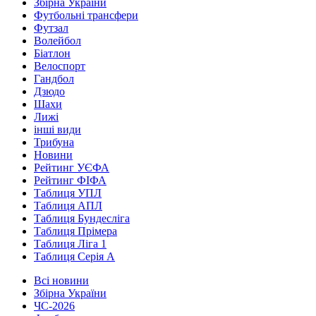
Збірна України
Футбольні трансфери
Футзал
Волейбол
Біатлон
Велоспорт
Гандбол
Дзюдо
Шахи
Лижі
інші види
Трибуна
Новини
Рейтинг УЄФА
Рейтинг ФІФА
Таблиця УПЛ
Таблиця АПЛ
Таблиця Бундесліга
Таблиця Прімера
Таблиця Ліга 1
Таблиця Серія А
Всі новини
Збірна України
ЧС-2026