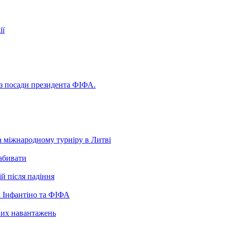
ії
 з посади президента ФІФА.
а міжнародному турніру в Литві
забивати
ій після падіння
 Інфантіно та ФІФА
нних навантажень