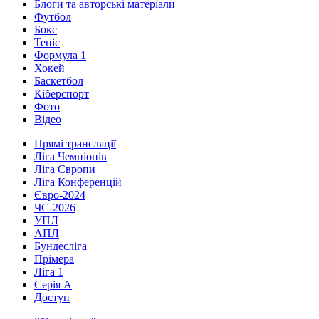
Блоги та авторські матеріали
Футбол
Бокс
Теніс
Формула 1
Хокей
Баскетбол
Кіберспорт
Фото
Відео
Прямі трансляції
Ліга Чемпіонів
Ліга Європи
Ліга Конференцій
Євро-2024
ЧС-2026
УПЛ
АПЛ
Бундесліга
Прімера
Ліга 1
Серія А
Доступ