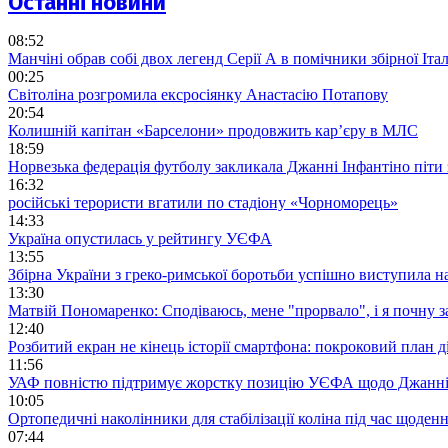
Останні новини
08:52
Манчіні обрав собі двох легенд Серії А в помічники збірної Італ
00:25
Світоліна розгромила ексросіянку Анастасію Потапову
20:54
Колишній капітан «Барселони» продовжить кар’єру в МЛС
18:59
Норвезька федерація футболу закликала Джанні Інфантіно піти
16:32
російські терористи вгатили по стадіону «Чорноморець»
14:33
Україна опустилась у рейтингу УЄФА
13:55
Збірна України з греко-римської боротьби успішно виступила н
13:30
Матвій Пономаренко: Сподіваюсь, мене "прорвало", і я почну 
12:40
Розбитий екран не кінець історії смартфона: покроковий план д
11:56
УАФ повністю підтримує жорстку позицію УЄФА щодо Джанні
10:05
Ортопедичні наколінники для стабілізації коліна під час щоде
07:44