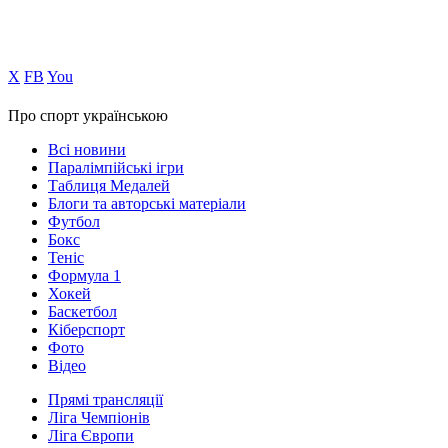
Х
FB
You
Про спорт українською
Всі новини
Паралімпійські ігри
Таблиця Медалей
Блоги та авторські матеріали
Футбол
Бокс
Теніс
Формула 1
Хокей
Баскетбол
Кіберспорт
Фото
Відео
Прямі трансляції
Ліга Чемпіонів
Ліга Європи