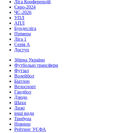
Ліга Конференцій
Євро-2024
ЧС-2026
УПЛ
АПЛ
Бундесліга
Прімера
Ліга 1
Серія А
Доступ
Збірна України
Футбольні трансфери
Футзал
Волейбол
Біатлон
Велоспорт
Гандбол
Дзюдо
Шахи
Лижі
інші види
Трибуна
Новини
Рейтинг УЄФА