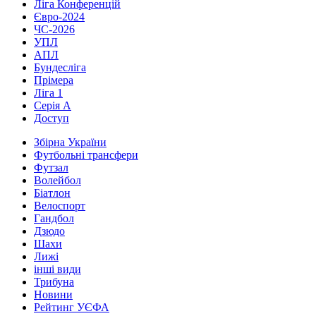
Ліга Конференцій
Євро-2024
ЧС-2026
УПЛ
АПЛ
Бундесліга
Прімера
Ліга 1
Серія А
Доступ
Збірна України
Футбольні трансфери
Футзал
Волейбол
Біатлон
Велоспорт
Гандбол
Дзюдо
Шахи
Лижі
інші види
Трибуна
Новини
Рейтинг УЄФА