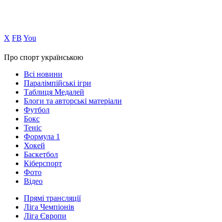
Х
FB
You
Про спорт українською
Всі новини
Паралімпійські ігри
Таблиця Медалей
Блоги та авторські матеріали
Футбол
Бокс
Теніс
Формула 1
Хокей
Баскетбол
Кіберспорт
Фото
Відео
Прямі трансляції
Ліга Чемпіонів
Ліга Європи