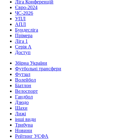
Ліга Конференцій
Євро-2024
ЧС-2026
УПЛ
АПЛ
Бундесліга
Прімера
Ліга 1
Серія А
Доступ
Збірна України
Футбольні трансфери
Футзал
Волейбол
Біатлон
Велоспорт
Гандбол
Дзюдо
Шахи
Лижі
інші види
Трибуна
Новини
Рейтинг УЄФА