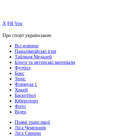
Х
FB
You
Про спорт українською
Всі новини
Паралімпійські ігри
Таблиця Медалей
Блоги та авторські матеріали
Футбол
Бокс
Теніс
Формула 1
Хокей
Баскетбол
Кіберспорт
Фото
Відео
Прямі трансляції
Ліга Чемпіонів
Ліга Європи