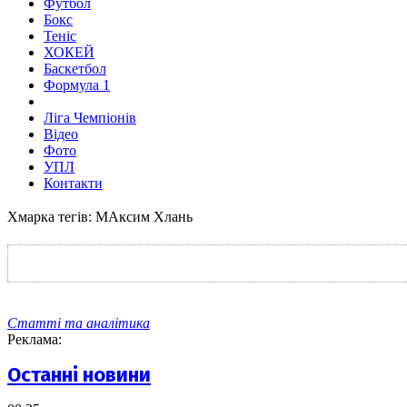
Футбол
Бокс
Теніс
ХОКЕЙ
Баскетбол
Формула 1
Ліга Чемпіонів
Відео
Фото
УПЛ
Контакти
Хмарка тегів: МАксим Хлань
Статті та аналітика
Реклама:
Останні новини