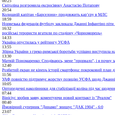
00:25
Світоліна розгромила ексросіянку Анастасію Потапову
20:54
Колишній капітан «Барселони» продовжить кар’єру в МЛС
18:59
Норвезька федерація футболу закликала Джанні Інфантіно піти
16:32
російські терористи вгатили по стадіону «Чорноморець»
14:33
Україна опустилась у рейтингу УЄФА
13:55
Збірна України з греко-римської боротьби успішно виступила н
13:30
Матвій Пономаренко: Сподіваюсь, мене "прорвало", і я почну 
12:40
Розбитий екран не кінець історії смартфона: покроковий план д
11:56
УАФ повністю підтримує жорстку позицію УЄФА щодо Джанні
10:05
Ортопедичні наколінники для стабілізації коліна під час щоде
07:44
Вінісіус зробив заяву, коментуючи новий контракт із "Реалом"
00:40
Ймовірний суперник "Динамо" знищує "ДАК 1904" - 6:0
23:07