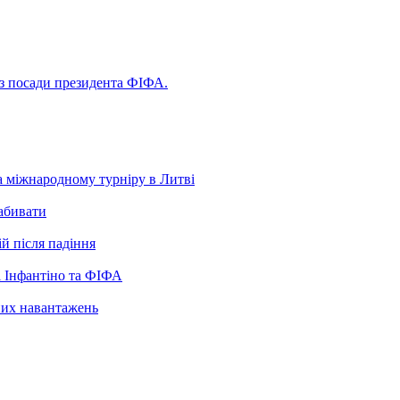
 з посади президента ФІФА.
а міжнародному турніру в Литві
забивати
ій після падіння
 Інфантіно та ФІФА
нних навантажень