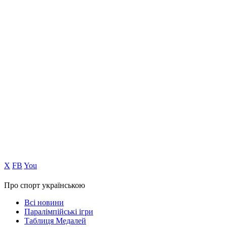
Х
FB
You
Про спорт українською
Всі новини
Паралімпійські ігри
Таблиця Медалей