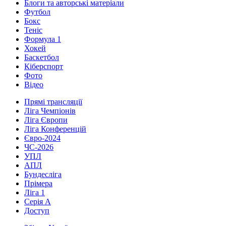
Блоги та авторські матеріали
Футбол
Бокс
Теніс
Формула 1
Хокей
Баскетбол
Кіберспорт
Фото
Відео
Прямі трансляції
Ліга Чемпіонів
Ліга Європи
Ліга Конференцій
Євро-2024
ЧС-2026
УПЛ
АПЛ
Бундесліга
Прімера
Ліга 1
Серія А
Доступ