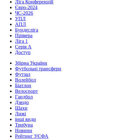
Ліга Конференцій
Євро-2024
ЧС-2026
УПЛ
АПЛ
Бундесліга
Прімера
Ліга 1
Серія А
Доступ
Збірна України
Футбольні трансфери
Футзал
Волейбол
Біатлон
Велоспорт
Гандбол
Дзюдо
Шахи
Лижі
інші види
Трибуна
Новини
Рейтинг УЄФА