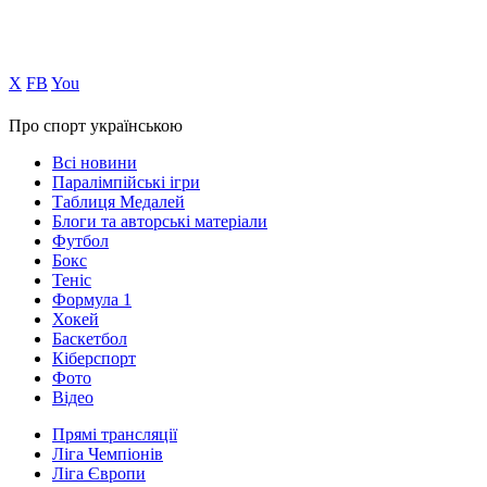
Х
FB
You
Про спорт українською
Всі новини
Паралімпійські ігри
Таблиця Медалей
Блоги та авторські матеріали
Футбол
Бокс
Теніс
Формула 1
Хокей
Баскетбол
Кіберспорт
Фото
Відео
Прямі трансляції
Ліга Чемпіонів
Ліга Європи