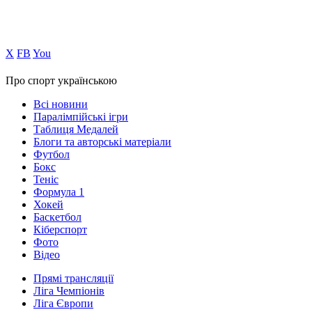
Х
FB
You
Про спорт українською
Всі новини
Паралімпійські ігри
Таблиця Медалей
Блоги та авторські матеріали
Футбол
Бокс
Теніс
Формула 1
Хокей
Баскетбол
Кіберспорт
Фото
Відео
Прямі трансляції
Ліга Чемпіонів
Ліга Європи