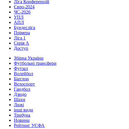
Ліга Конференцій
Євро-2024
ЧС-2026
УПЛ
АПЛ
Бундесліга
Прімера
Ліга 1
Серія А
Доступ
Збірна України
Футбольні трансфери
Футзал
Волейбол
Біатлон
Велоспорт
Гандбол
Дзюдо
Шахи
Лижі
інші види
Трибуна
Новини
Рейтинг УЄФА