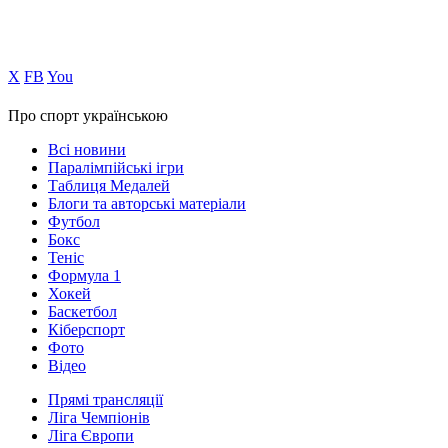
Х
FB
You
Про спорт українською
Всі новини
Паралімпійські ігри
Таблиця Медалей
Блоги та авторські матеріали
Футбол
Бокс
Теніс
Формула 1
Хокей
Баскетбол
Кіберспорт
Фото
Відео
Прямі трансляції
Ліга Чемпіонів
Ліга Європи