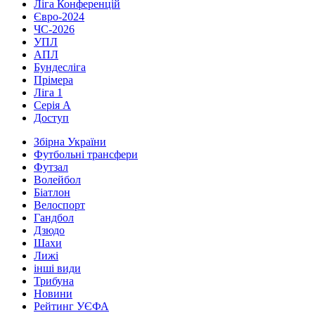
Ліга Конференцій
Євро-2024
ЧС-2026
УПЛ
АПЛ
Бундесліга
Прімера
Ліга 1
Серія А
Доступ
Збірна України
Футбольні трансфери
Футзал
Волейбол
Біатлон
Велоспорт
Гандбол
Дзюдо
Шахи
Лижі
інші види
Трибуна
Новини
Рейтинг УЄФА