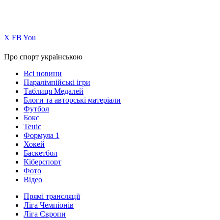
Х
FB
You
Про спорт українською
Всі новини
Паралімпійські ігри
Таблиця Медалей
Блоги та авторські матеріали
Футбол
Бокс
Теніс
Формула 1
Хокей
Баскетбол
Кіберспорт
Фото
Відео
Прямі трансляції
Ліга Чемпіонів
Ліга Європи