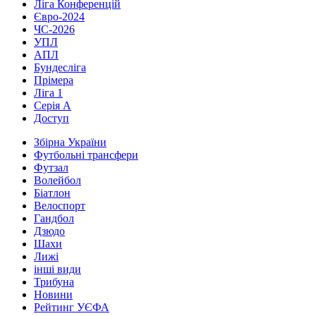
Ліга Конференцій
Євро-2024
ЧС-2026
УПЛ
АПЛ
Бундесліга
Прімера
Ліга 1
Серія А
Доступ
Збірна України
Футбольні трансфери
Футзал
Волейбол
Біатлон
Велоспорт
Гандбол
Дзюдо
Шахи
Лижі
інші види
Трибуна
Новини
Рейтинг УЄФА