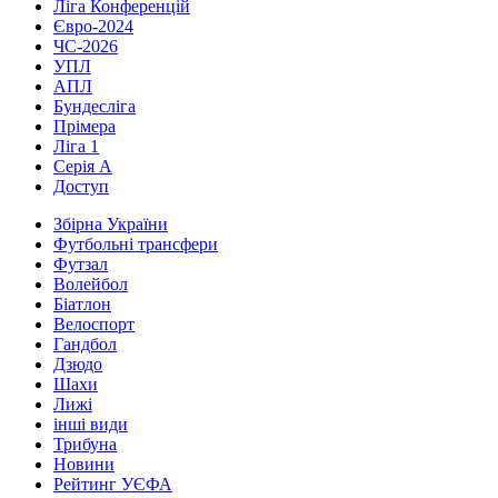
Ліга Конференцій
Євро-2024
ЧС-2026
УПЛ
АПЛ
Бундесліга
Прімера
Ліга 1
Серія А
Доступ
Збірна України
Футбольні трансфери
Футзал
Волейбол
Біатлон
Велоспорт
Гандбол
Дзюдо
Шахи
Лижі
інші види
Трибуна
Новини
Рейтинг УЄФА