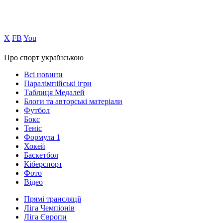
Х
FB
You
Про спорт українською
Всі новини
Паралімпійські ігри
Таблиця Медалей
Блоги та авторські матеріали
Футбол
Бокс
Теніс
Формула 1
Хокей
Баскетбол
Кіберспорт
Фото
Відео
Прямі трансляції
Ліга Чемпіонів
Ліга Європи