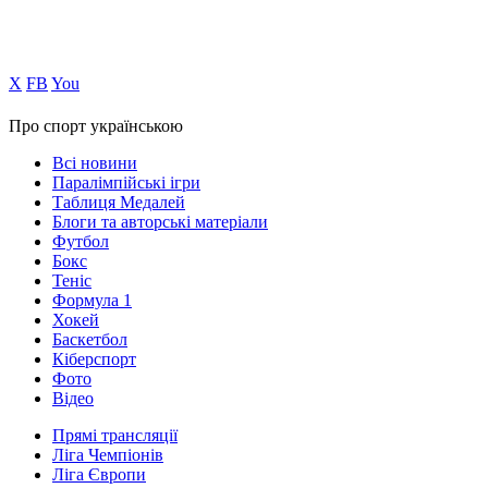
Х
FB
You
Про спорт українською
Всі новини
Паралімпійські ігри
Таблиця Медалей
Блоги та авторські матеріали
Футбол
Бокс
Теніс
Формула 1
Хокей
Баскетбол
Кіберспорт
Фото
Відео
Прямі трансляції
Ліга Чемпіонів
Ліга Європи