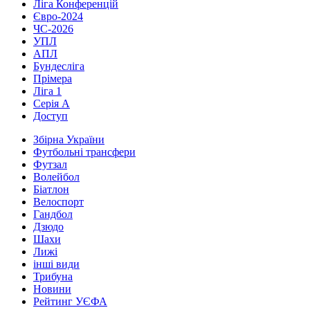
Ліга Конференцій
Євро-2024
ЧС-2026
УПЛ
АПЛ
Бундесліга
Прімера
Ліга 1
Серія А
Доступ
Збірна України
Футбольні трансфери
Футзал
Волейбол
Біатлон
Велоспорт
Гандбол
Дзюдо
Шахи
Лижі
інші види
Трибуна
Новини
Рейтинг УЄФА