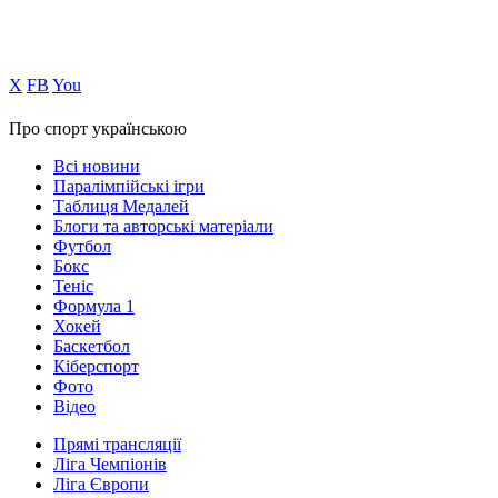
Х
FB
You
Про спорт українською
Всі новини
Паралімпійські ігри
Таблиця Медалей
Блоги та авторські матеріали
Футбол
Бокс
Теніс
Формула 1
Хокей
Баскетбол
Кіберспорт
Фото
Відео
Прямі трансляції
Ліга Чемпіонів
Ліга Європи