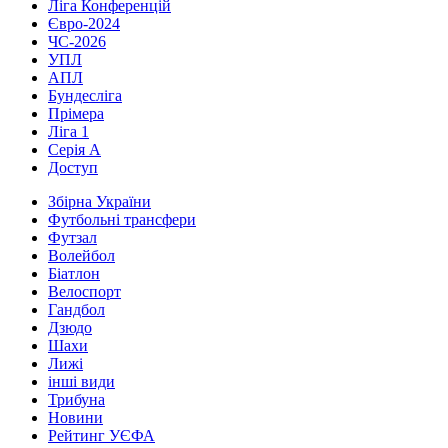
Ліга Конференцій
Євро-2024
ЧС-2026
УПЛ
АПЛ
Бундесліга
Прімера
Ліга 1
Серія А
Доступ
Збірна України
Футбольні трансфери
Футзал
Волейбол
Біатлон
Велоспорт
Гандбол
Дзюдо
Шахи
Лижі
інші види
Трибуна
Новини
Рейтинг УЄФА