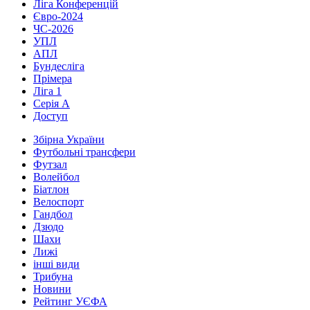
Ліга Конференцій
Євро-2024
ЧС-2026
УПЛ
АПЛ
Бундесліга
Прімера
Ліга 1
Серія А
Доступ
Збірна України
Футбольні трансфери
Футзал
Волейбол
Біатлон
Велоспорт
Гандбол
Дзюдо
Шахи
Лижі
інші види
Трибуна
Новини
Рейтинг УЄФА