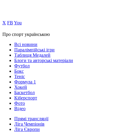
Х
FB
You
Про спорт українською
Всі новини
Паралімпійські ігри
Таблиця Медалей
Блоги та авторські матеріали
Футбол
Бокс
Теніс
Формула 1
Хокей
Баскетбол
Кіберспорт
Фото
Відео
Прямі трансляції
Ліга Чемпіонів
Ліга Європи