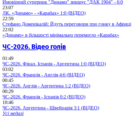
Ймовірний суперник "Динамо" знищує "ДАК 1904" - 6:0
23:07
ЛК. «Динамо» - «Карабах» 1:0 (ВІДЕО)
22:59
Стефано Доменікалій: Йдуть переговори про гонку в Африці
22:02
«Динамо» в більшості мінімально перемогло «Карабах»
ЧС-2026. Відео голів
01:49
ЧС-2026. Фінал. Іспанія - Аргентина 1:0 (ВІДЕО)
03:02
ЧС-2026. Франція - Англія 4:6 (ВІДЕО)
00:45
ЧС-2026. Англія - Аргентина 1:2 (ВІДЕО)
00:29
ЧС-2026. Франція - Іспанія 0:2 (ВІДЕО)
10:46
ЧС-2026. Аргентина - Швейцарія 3:1 (ВІДЕО)
Усі медалі