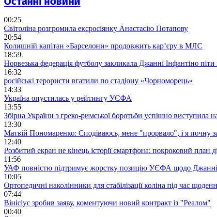
Останні новини
00:25
Світоліна розгромила ексросіянку Анастасію Потапову
20:54
Колишній капітан «Барселони» продовжить кар’єру в МЛС
18:59
Норвезька федерація футболу закликала Джанні Інфантіно піти
16:32
російські терористи вгатили по стадіону «Чорноморець»
14:33
Україна опустилась у рейтингу УЄФА
13:55
Збірна України з греко-римської боротьби успішно виступила н
13:30
Матвій Пономаренко: Сподіваюсь, мене "прорвало", і я почну 
12:40
Розбитий екран не кінець історії смартфона: покроковий план д
11:56
УАФ повністю підтримує жорстку позицію УЄФА щодо Джанні
10:05
Ортопедичні наколінники для стабілізації коліна під час щоде
07:44
Вінісіус зробив заяву, коментуючи новий контракт із "Реалом"
00:40