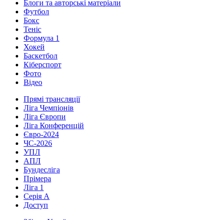
Блоги та авторські матеріали
Футбол
Бокс
Теніс
Формула 1
Хокей
Баскетбол
Кіберспорт
Фото
Відео
Прямі трансляції
Ліга Чемпіонів
Ліга Європи
Ліга Конференцій
Євро-2024
ЧС-2026
УПЛ
АПЛ
Бундесліга
Прімера
Ліга 1
Серія А
Доступ