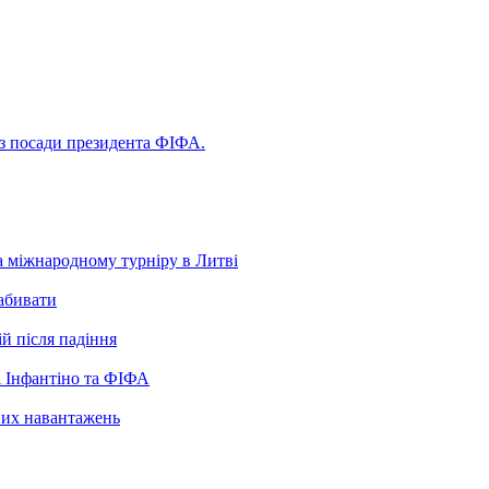
 з посади президента ФІФА.
а міжнародному турніру в Литві
забивати
ій після падіння
 Інфантіно та ФІФА
нних навантажень