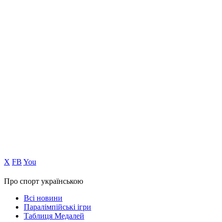
Х
FB
You
Про спорт українською
Всі новини
Паралімпійські ігри
Таблиця Медалей