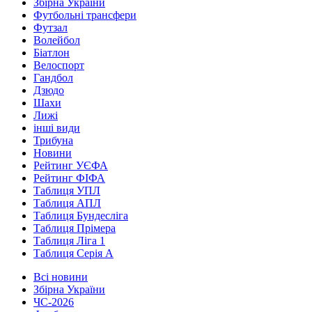
Збірна України
Футбольні трансфери
Футзал
Волейбол
Біатлон
Велоспорт
Гандбол
Дзюдо
Шахи
Лижі
інші види
Трибуна
Новини
Рейтинг УЄФА
Рейтинг ФІФА
Таблиця УПЛ
Таблиця АПЛ
Таблиця Бундесліга
Таблиця Прімера
Таблиця Ліга 1
Таблиця Серія А
Всі новини
Збірна України
ЧС-2026