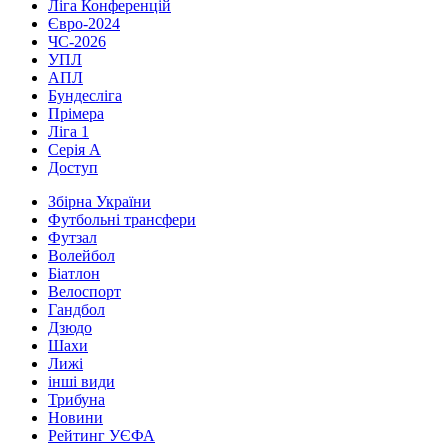
Ліга Конференцій
Євро-2024
ЧС-2026
УПЛ
АПЛ
Бундесліга
Прімера
Ліга 1
Серія А
Доступ
Збірна України
Футбольні трансфери
Футзал
Волейбол
Біатлон
Велоспорт
Гандбол
Дзюдо
Шахи
Лижі
інші види
Трибуна
Новини
Рейтинг УЄФА