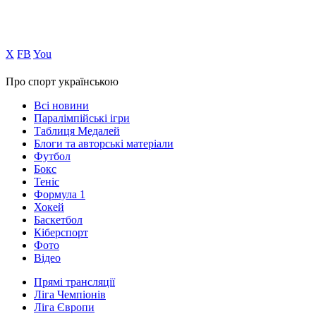
Х
FB
You
Про спорт українською
Всі новини
Паралімпійські ігри
Таблиця Медалей
Блоги та авторські матеріали
Футбол
Бокс
Теніс
Формула 1
Хокей
Баскетбол
Кіберспорт
Фото
Відео
Прямі трансляції
Ліга Чемпіонів
Ліга Європи