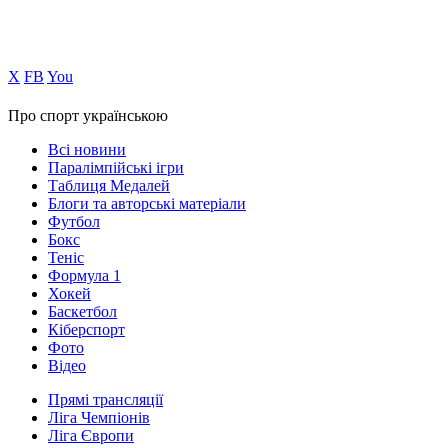
Х
FB
You
Про спорт українською
Всі новини
Паралімпійські ігри
Таблиця Медалей
Блоги та авторські матеріали
Футбол
Бокс
Теніс
Формула 1
Хокей
Баскетбол
Кіберспорт
Фото
Відео
Прямі трансляції
Ліга Чемпіонів
Ліга Європи