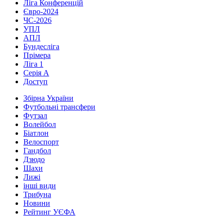
Ліга Конференцій
Євро-2024
ЧС-2026
УПЛ
АПЛ
Бундесліга
Прімера
Ліга 1
Серія А
Доступ
Збірна України
Футбольні трансфери
Футзал
Волейбол
Біатлон
Велоспорт
Гандбол
Дзюдо
Шахи
Лижі
інші види
Трибуна
Новини
Рейтинг УЄФА