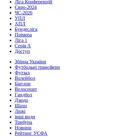
Ліга Конференцій
Євро-2024
ЧС-2026
УПЛ
АПЛ
Бундесліга
Прімера
Ліга 1
Серія А
Доступ
Збірна України
Футбольні трансфери
Футзал
Волейбол
Біатлон
Велоспорт
Гандбол
Дзюдо
Шахи
Лижі
інші види
Трибуна
Новини
Рейтинг УЄФА