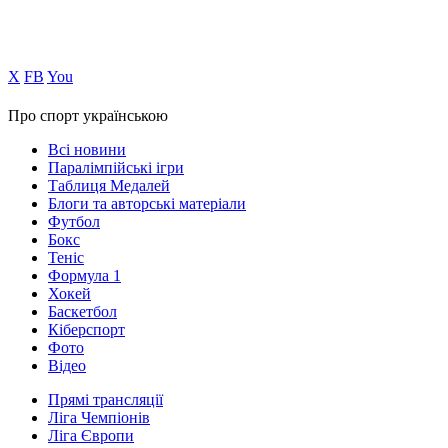
Х
FB
You
Про спорт українською
Всі новини
Паралімпійські ігри
Таблиця Медалей
Блоги та авторські матеріали
Футбол
Бокс
Теніс
Формула 1
Хокей
Баскетбол
Кіберспорт
Фото
Відео
Прямі трансляції
Ліга Чемпіонів
Ліга Європи