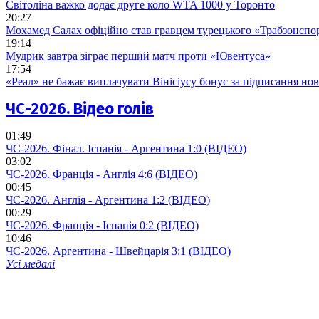
Світоліна важко додає друге коло WTA 1000 у Торонто
20:27
Мохамед Салах офіційно став гравцем турецького «Трабзонспо
19:14
Мудрик завтра зіграє перший матч проти «Ювентуса»
17:54
«Реал» не бажає виплачувати Вінісіусу бонус за підписання но
ЧС-2026. Відео голів
01:49
ЧС-2026. Фінал. Іспанія - Аргентина 1:0 (ВІДЕО)
03:02
ЧС-2026. Франція - Англія 4:6 (ВІДЕО)
00:45
ЧС-2026. Англія - Аргентина 1:2 (ВІДЕО)
00:29
ЧС-2026. Франція - Іспанія 0:2 (ВІДЕО)
10:46
ЧС-2026. Аргентина - Швейцарія 3:1 (ВІДЕО)
Усі медалі