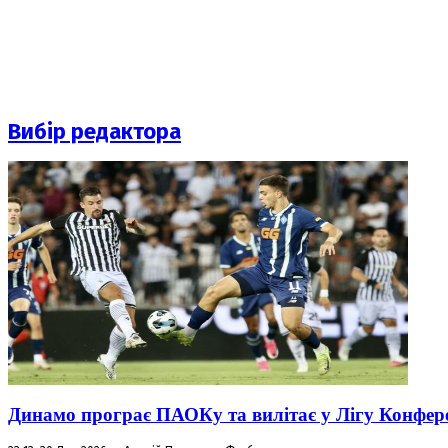
Вибір редактора
Динамо програє ПАОКу та вилітає у Лігу Конфер