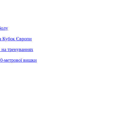
болу
на Кубок Європи
и на тренуваннях
 10-метрової вишки