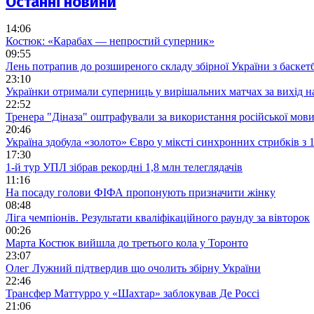
Останні новини
14:06
Костюк: «Карабах — непростий суперник»
09:55
Лень потрапив до розширеного складу збірної України з баскет
23:10
Українки отримали суперниць у вирішальних матчах за вихід 
22:52
Тренера "Діназа" оштрафували за використання російської мов
20:46
Україна здобула «золото» Євро у міксті синхронних стрибків з
17:30
1-й тур УПЛ зібрав рекордні 1,8 млн телеглядачів
11:16
На посаду голови ФІФА пропонують призначити жінку
08:48
Ліга чемпіонів. Результати кваліфікаційного раунду за вівторок
00:26
Марта Костюк вийшла до третього кола у Торонто
23:07
Олег Лужний підтвердив що очолить збірну України
22:46
Трансфер Маттурро у «Шахтар» заблокував Де Россі
21:06