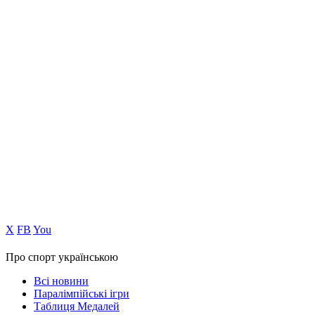
Х
FB
You
Про спорт українською
Всі новини
Паралімпійські ігри
Таблиця Медалей