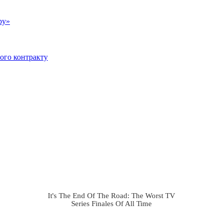
ру»
вого контракту