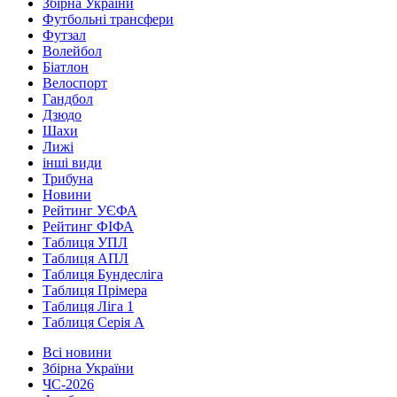
Збірна України
Футбольні трансфери
Футзал
Волейбол
Біатлон
Велоспорт
Гандбол
Дзюдо
Шахи
Лижі
інші види
Трибуна
Новини
Рейтинг УЄФА
Рейтинг ФІФА
Таблиця УПЛ
Таблиця АПЛ
Таблиця Бундесліга
Таблиця Прімера
Таблиця Ліга 1
Таблиця Серія А
Всі новини
Збірна України
ЧС-2026