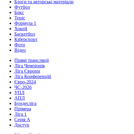
Блоги та авторські матеріали
Футбол
Бокс
Теніс
Формула 1
Хокей
Баскетбол
Кіберспорт
Фото
Відео
Прямі трансляції
Ліга Чемпіонів
Ліга Європи
Ліга Конференцій
Євро-2024
ЧС-2026
УПЛ
АПЛ
Бундесліга
Прімера
Ліга 1
Серія А
Доступ