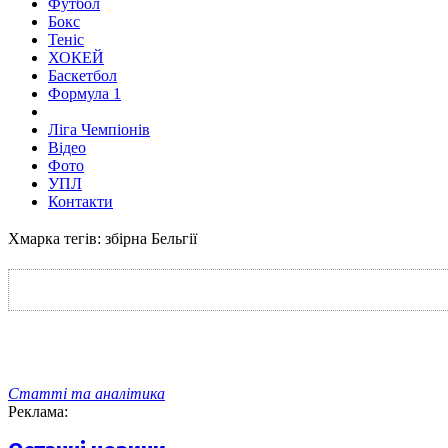
Футбол
Бокс
Теніс
ХОКЕЙ
Баскетбол
Формула 1
Ліга Чемпіонів
Відео
Фото
УПЛ
Контакти
Хмарка тегів: збірна Бельгії
Статті та аналітика
Реклама: