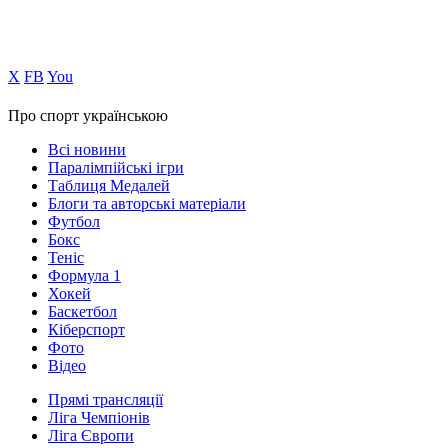
Х
FB
You
Про спорт українською
Всі новини
Паралімпійські ігри
Таблиця Медалей
Блоги та авторські матеріали
Футбол
Бокс
Теніс
Формула 1
Хокей
Баскетбол
Кіберспорт
Фото
Відео
Прямі трансляції
Ліга Чемпіонів
Ліга Європи