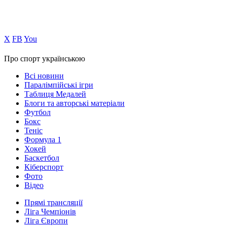
Х
FB
You
Про спорт українською
Всі новини
Паралімпійські ігри
Таблиця Медалей
Блоги та авторські матеріали
Футбол
Бокс
Теніс
Формула 1
Хокей
Баскетбол
Кіберспорт
Фото
Відео
Прямі трансляції
Ліга Чемпіонів
Ліга Європи