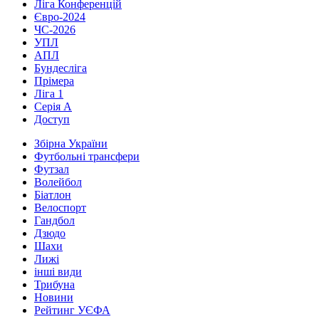
Ліга Конференцій
Євро-2024
ЧС-2026
УПЛ
АПЛ
Бундесліга
Прімера
Ліга 1
Серія А
Доступ
Збірна України
Футбольні трансфери
Футзал
Волейбол
Біатлон
Велоспорт
Гандбол
Дзюдо
Шахи
Лижі
інші види
Трибуна
Новини
Рейтинг УЄФА