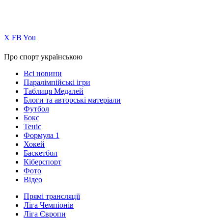
Х
FB
You
Про спорт українською
Всі новини
Паралімпійські ігри
Таблиця Медалей
Блоги та авторські матеріали
Футбол
Бокс
Теніс
Формула 1
Хокей
Баскетбол
Кіберспорт
Фото
Відео
Прямі трансляції
Ліга Чемпіонів
Ліга Європи