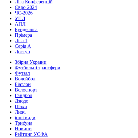
Ліга Конференцій
Євро-2024
ЧС-2026
УПЛ
АПЛ
Бундесліга
Прімера
Ліга 1
Серія А
Доступ
Збірна України
Футбольні трансфери
Футзал
Волейбол
Біатлон
Велоспорт
Гандбол
Дзюдо
Шахи
Лижі
інші види
Трибуна
Новини
Рейтинг УЄФА