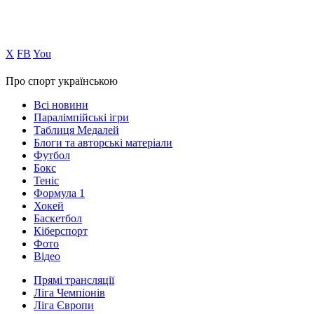
Х
FB
You
Про спорт українською
Всі новини
Паралімпійські ігри
Таблиця Медалей
Блоги та авторські матеріали
Футбол
Бокс
Теніс
Формула 1
Хокей
Баскетбол
Кіберспорт
Фото
Відео
Прямі трансляції
Ліга Чемпіонів
Ліга Європи