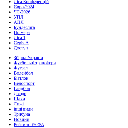
Ліга Конференцій
Євро-2024
ЧС-2026
УПЛ
АПЛ
Бундесліга
Прімера
Ліга 1
Серія А
Доступ
Збірна України
Футбольні трансфери
Футзал
Волейбол
Біатлон
Велоспорт
Гандбол
Дзюдо
Шахи
Лижі
інші види
Трибуна
Новини
Рейтинг УЄФА