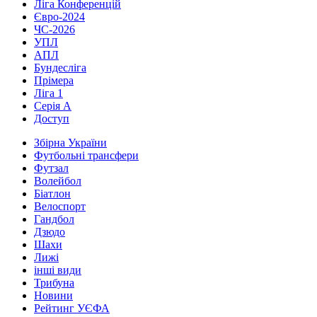
Ліга Конференцій
Євро-2024
ЧС-2026
УПЛ
АПЛ
Бундесліга
Прімера
Ліга 1
Серія А
Доступ
Збірна України
Футбольні трансфери
Футзал
Волейбол
Біатлон
Велоспорт
Гандбол
Дзюдо
Шахи
Лижі
інші види
Трибуна
Новини
Рейтинг УЄФА