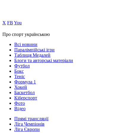
Х
FB
You
Про спорт українською
Всі новини
Паралімпійські ігри
Таблиця Медалей
Блоги та авторські матеріали
Футбол
Бокс
Теніс
Формула 1
Хокей
Баскетбол
Кіберспорт
Фото
Відео
Прямі трансляції
Ліга Чемпіонів
Ліга Європи