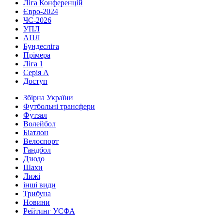
Ліга Конференцій
Євро-2024
ЧС-2026
УПЛ
АПЛ
Бундесліга
Прімера
Ліга 1
Серія А
Доступ
Збірна України
Футбольні трансфери
Футзал
Волейбол
Біатлон
Велоспорт
Гандбол
Дзюдо
Шахи
Лижі
інші види
Трибуна
Новини
Рейтинг УЄФА