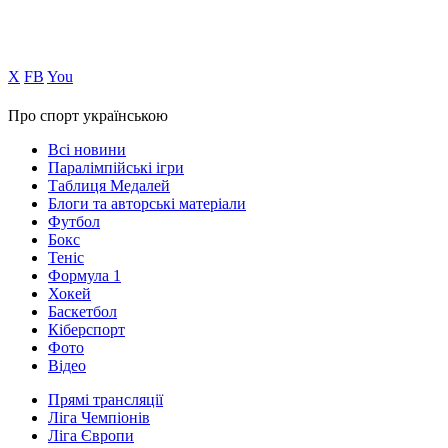
Х
FB
You
Про спорт українською
Всі новини
Паралімпійські ігри
Таблиця Медалей
Блоги та авторські матеріали
Футбол
Бокс
Теніс
Формула 1
Хокей
Баскетбол
Кіберспорт
Фото
Відео
Прямі трансляції
Ліга Чемпіонів
Ліга Європи