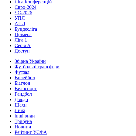
Ліга Конференцій
Євро-2024
ЧС-2026
УПЛ
АПЛ
Бундесліга
Прімера
Ліга 1
Серія А
Доступ
Збірна України
Футбольні трансфери
Футзал
Волейбол
Біатлон
Велоспорт
Гандбол
Дзюдо
Шахи
Лижі
інші види
Трибуна
Новини
Рейтинг УЄФА