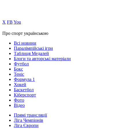
Х
FB
You
Про спорт українською
Всі новини
Паралімпійські ігри
Таблиця Медалей
Блоги та авторські матеріали
Футбол
Бокс
Теніс
Формула 1
Хокей
Баскетбол
Кіберспорт
Фото
Відео
Прямі трансляції
Ліга Чемпіонів
Ліга Європи