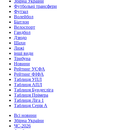
Збірна України
Футбольні трансфери
Футзал
Волейбол
Біатлон
Велоспорт
Гандбол
Дзюдо
Шахи
Лижі
інші види
Трибуна
Новини
Рейтинг УЄФА
Рейтинг ФІФА
Таблиця УПЛ
Таблиця АПЛ
Таблиця Бундесліга
Таблиця Прімера
Таблиця Ліга 1
Таблиця Серія А
Всі новини
Збірна України
ЧС-2026