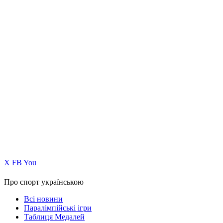
Х
FB
You
Про спорт українською
Всі новини
Паралімпійські ігри
Таблиця Медалей