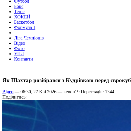
Футбол
Бокс
Теніс
ХОКЕЙ
Баскетбол
Формула 1
Ліга Чемпіонів
Відео
Фото
УПЛ
Контакти
Як Шахтар розібрався з Кудрівкою перед євроку
Відео
— 06:30, 27 Кві 2026 —
kendu19
Переглядів: 1344
Поділитись: