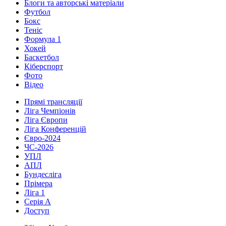
Блоги та авторські матеріали
Футбол
Бокс
Теніс
Формула 1
Хокей
Баскетбол
Кіберспорт
Фото
Відео
Прямі трансляції
Ліга Чемпіонів
Ліга Європи
Ліга Конференцій
Євро-2024
ЧС-2026
УПЛ
АПЛ
Бундесліга
Прімера
Ліга 1
Серія А
Доступ