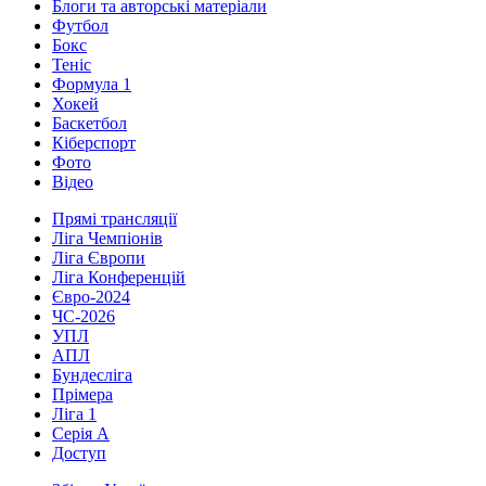
Блоги та авторські матеріали
Футбол
Бокс
Теніс
Формула 1
Хокей
Баскетбол
Кіберспорт
Фото
Відео
Прямі трансляції
Ліга Чемпіонів
Ліга Європи
Ліга Конференцій
Євро-2024
ЧС-2026
УПЛ
АПЛ
Бундесліга
Прімера
Ліга 1
Серія А
Доступ