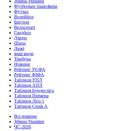
Збірна України
Футбольні трансфери
Футзал
Волейбол
Біатлон
Велоспорт
Гандбол
Дзюдо
Шахи
Лижі
інші види
Трибуна
Новини
Рейтинг УЄФА
Рейтинг ФІФА
Таблиця УПЛ
Таблиця АПЛ
Таблиця Бундесліга
Таблиця Прімера
Таблиця Ліга 1
Таблиця Серія А
Всі новини
Збірна України
ЧС-2026