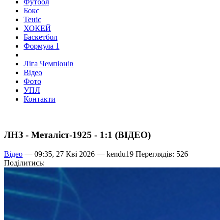
Футбол
Бокс
Теніс
ХОКЕЙ
Баскетбол
Формула 1
Ліга Чемпіонів
Відео
Фото
УПЛ
Контакти
ЛНЗ - Металіст-1925 - 1:1 (ВІДЕО)
Відео
— 09:35, 27 Кві 2026 —
kendu19
Переглядів: 526
Поділитись: