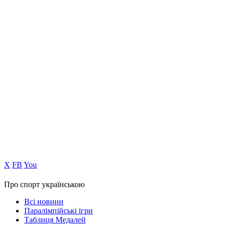
Х
FB
You
Про спорт українською
Всі новини
Паралімпійські ігри
Таблиця Медалей