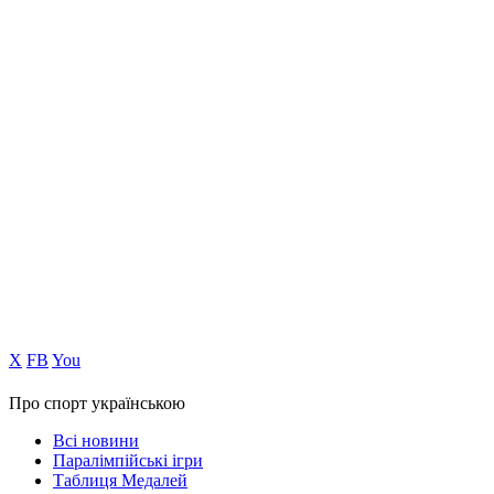
Х
FB
You
Про спорт українською
Всі новини
Паралімпійські ігри
Таблиця Медалей