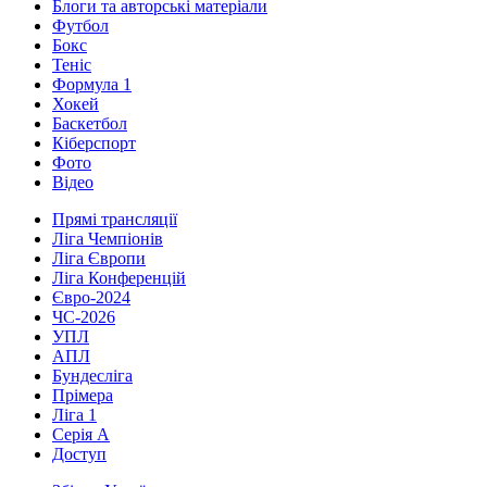
Блоги та авторські матеріали
Футбол
Бокс
Теніс
Формула 1
Хокей
Баскетбол
Кіберспорт
Фото
Відео
Прямі трансляції
Ліга Чемпіонів
Ліга Європи
Ліга Конференцій
Євро-2024
ЧС-2026
УПЛ
АПЛ
Бундесліга
Прімера
Ліга 1
Серія А
Доступ