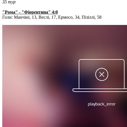
35 тур
"Рома" - "Фіорентина" 4:0
Голи: Манчіні, 13, Веслі, 17, Ермосо, 34, Пізіллі, 58