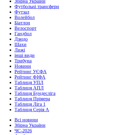
Збірна України
Футбольні трансфери
Футзал
Волейбол
Біатлон
Велоспорт
Гандбол
Дзюдо
Шахи
Лижі
інші види
Трибуна
Новини
Рейтинг УЄФА
Рейтинг ФІФА
Таблиця УПЛ
Таблиця АПЛ
Таблиця Бундесліга
Таблиця Прімера
Таблиця Ліга 1
Таблиця Серія А
Всі новини
Збірна України
ЧС-2026