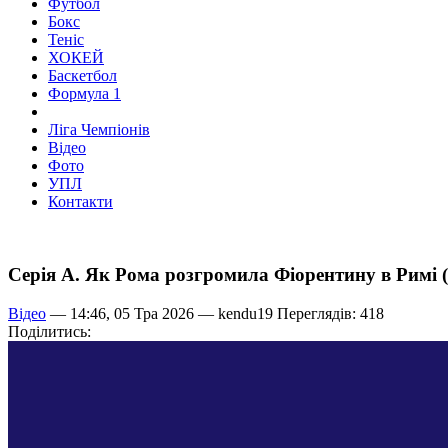
Футбол
Бокс
Теніс
ХОКЕЙ
Баскетбол
Формула 1
Ліга Чемпіонів
Відео
Фото
УПЛ
Контакти
Серія А. Як Рома розгромила Фіорентину в Римі
Відео
— 14:46, 05 Тра 2026 —
kendu19
Переглядів: 418
Поділитись: