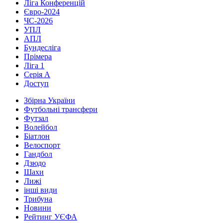
Ліга Конференцій
Євро-2024
ЧС-2026
УПЛ
АПЛ
Бундесліга
Прімера
Ліга 1
Серія А
Доступ
Збірна України
Футбольні трансфери
Футзал
Волейбол
Біатлон
Велоспорт
Гандбол
Дзюдо
Шахи
Лижі
інші види
Трибуна
Новини
Рейтинг УЄФА