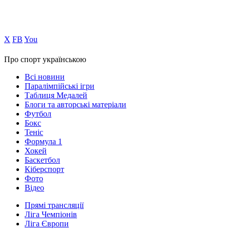
Х
FB
You
Про спорт українською
Всі новини
Паралімпійські ігри
Таблиця Медалей
Блоги та авторські матеріали
Футбол
Бокс
Теніс
Формула 1
Хокей
Баскетбол
Кіберспорт
Фото
Відео
Прямі трансляції
Ліга Чемпіонів
Ліга Європи