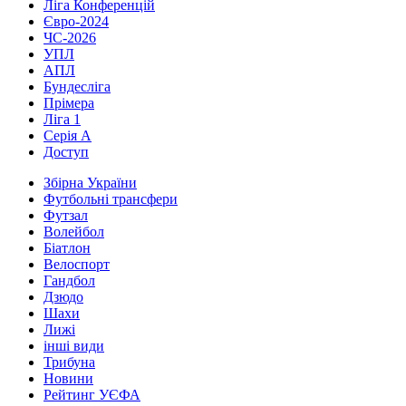
Ліга Конференцій
Євро-2024
ЧС-2026
УПЛ
АПЛ
Бундесліга
Прімера
Ліга 1
Серія А
Доступ
Збірна України
Футбольні трансфери
Футзал
Волейбол
Біатлон
Велоспорт
Гандбол
Дзюдо
Шахи
Лижі
інші види
Трибуна
Новини
Рейтинг УЄФА