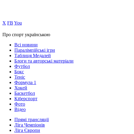
Х
FB
You
Про спорт українською
Всі новини
Паралімпійські ігри
Таблиця Медалей
Блоги та авторські матеріали
Футбол
Бокс
Теніс
Формула 1
Хокей
Баскетбол
Кіберспорт
Фото
Відео
Прямі трансляції
Ліга Чемпіонів
Ліга Європи