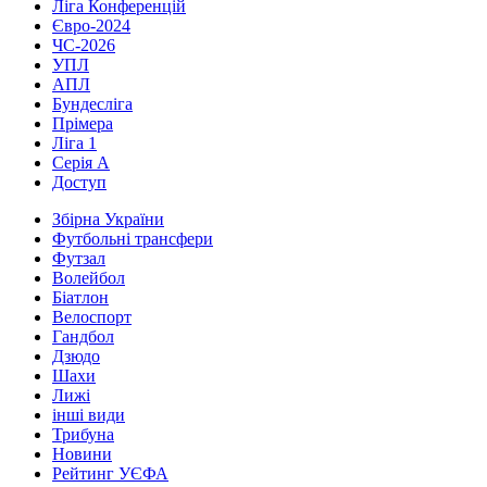
Ліга Конференцій
Євро-2024
ЧС-2026
УПЛ
АПЛ
Бундесліга
Прімера
Ліга 1
Серія А
Доступ
Збірна України
Футбольні трансфери
Футзал
Волейбол
Біатлон
Велоспорт
Гандбол
Дзюдо
Шахи
Лижі
інші види
Трибуна
Новини
Рейтинг УЄФА