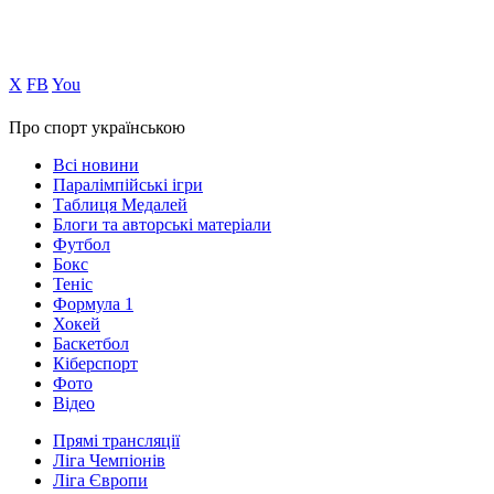
Х
FB
You
Про спорт українською
Всі новини
Паралімпійські ігри
Таблиця Медалей
Блоги та авторські матеріали
Футбол
Бокс
Теніс
Формула 1
Хокей
Баскетбол
Кіберспорт
Фото
Відео
Прямі трансляції
Ліга Чемпіонів
Ліга Європи