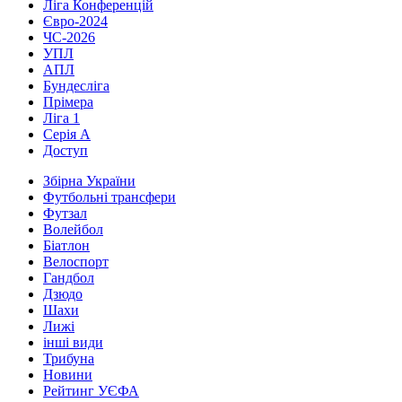
Ліга Конференцій
Євро-2024
ЧС-2026
УПЛ
АПЛ
Бундесліга
Прімера
Ліга 1
Серія А
Доступ
Збірна України
Футбольні трансфери
Футзал
Волейбол
Біатлон
Велоспорт
Гандбол
Дзюдо
Шахи
Лижі
інші види
Трибуна
Новини
Рейтинг УЄФА