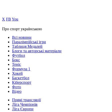
Х
FB
You
Про спорт українською
Всі новини
Паралімпійські ігри
Таблиця Медалей
Блоги та авторські матеріали
Футбол
Бокс
Теніс
Формула 1
Хокей
Баскетбол
Кіберспорт
Фото
Відео
Прямі трансляції
Ліга Чемпіонів
Ліга Європи