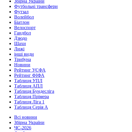
Збірна України
Футбольні трансфери
Футзал
Волейбол
Біатлон
Велоспорт
Гандбол
Дзюдо
Шахи
Лижі
інші види
Трибуна
Новини
Рейтинг УЄФА
Рейтинг ФІФА
Таблиця УПЛ
Таблиця АПЛ
Таблиця Бундесліга
Таблиця Прімера
Таблиця Ліга 1
Таблиця Серія А
Всі новини
Збірна України
ЧС-2026