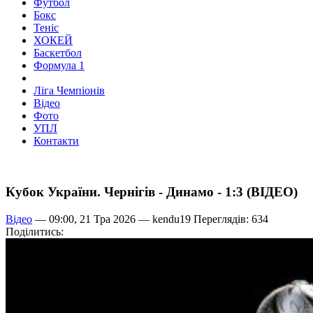
Футбол
Бокс
Теніс
ХОКЕЙ
Баскетбол
Формула 1
Ліга Чемпіонів
Відео
Фото
УПЛ
Контакти
Кубок України. Чернігів - Динамо - 1:3 (ВІДЕО)
Відео
— 09:00, 21 Тра 2026 —
kendu19
Переглядів: 634
Поділитись: