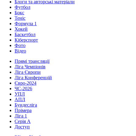
Блоги та авторські матеріали
Футбол
Бокс
Теніс
Формула 1
Хокей
Баскетбол
Кіберспорт
Фото
Відео
Прямі трансляції
Ліга Чемпіонів
Ліга Європи
Ліга Конференцій
Євро-2024
ЧС-2026
УПЛ
АПЛ
Бундесліга
Прімера
Ліга 1
Серія А
Доступ