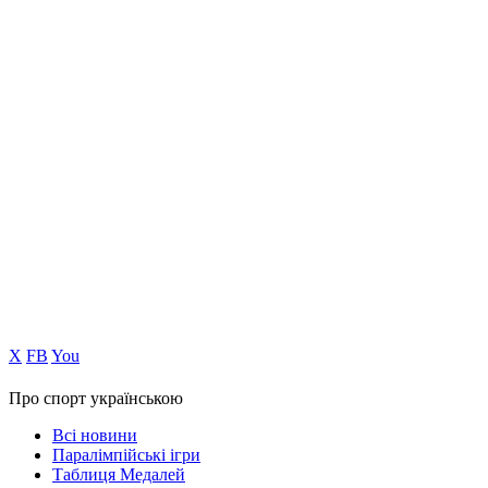
Х
FB
You
Про спорт українською
Всі новини
Паралімпійські ігри
Таблиця Медалей