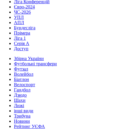
Ліга Конференцій
Євро-2024
ЧС-2026
УПЛ
АПЛ
Бундесліга
Прімера
Ліга 1
Серія А
Доступ
Збірна України
Футбольні трансфери
Футзал
Волейбол
Біатлон
Велоспорт
Гандбол
Дзюдо
Шахи
Лижі
інші види
Трибуна
Новини
Рейтинг УЄФА