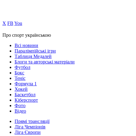
Х
FB
You
Про спорт українською
Всі новини
Паралімпійські ігри
Таблиця Медалей
Блоги та авторські матеріали
Футбол
Бокс
Теніс
Формула 1
Хокей
Баскетбол
Кіберспорт
Фото
Відео
Прямі трансляції
Ліга Чемпіонів
Ліга Європи