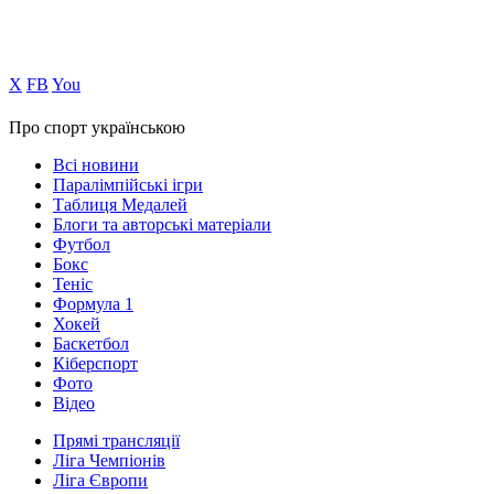
Х
FB
You
Про спорт українською
Всі новини
Паралімпійські ігри
Таблиця Медалей
Блоги та авторські матеріали
Футбол
Бокс
Теніс
Формула 1
Хокей
Баскетбол
Кіберспорт
Фото
Відео
Прямі трансляції
Ліга Чемпіонів
Ліга Європи