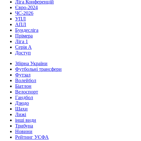
Ліга Конференцій
Євро-2024
ЧС-2026
УПЛ
АПЛ
Бундесліга
Прімера
Ліга 1
Серія А
Доступ
Збірна України
Футбольні трансфери
Футзал
Волейбол
Біатлон
Велоспорт
Гандбол
Дзюдо
Шахи
Лижі
інші види
Трибуна
Новини
Рейтинг УЄФА