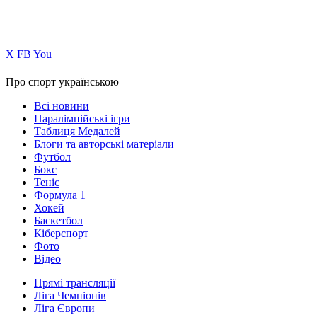
Х
FB
You
Про спорт українською
Всі новини
Паралімпійські ігри
Таблиця Медалей
Блоги та авторські матеріали
Футбол
Бокс
Теніс
Формула 1
Хокей
Баскетбол
Кіберспорт
Фото
Відео
Прямі трансляції
Ліга Чемпіонів
Ліга Європи