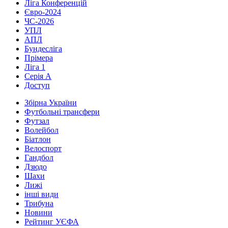
Ліга Конференцій
Євро-2024
ЧС-2026
УПЛ
АПЛ
Бундесліга
Прімера
Ліга 1
Серія А
Доступ
Збірна України
Футбольні трансфери
Футзал
Волейбол
Біатлон
Велоспорт
Гандбол
Дзюдо
Шахи
Лижі
інші види
Трибуна
Новини
Рейтинг УЄФА