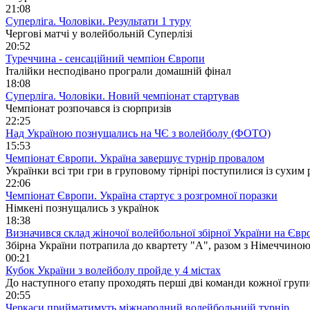
21:08
Суперліга. Чоловіки. Результати 1 туру
Чергові матчі у волейбольній Суперлізі
20:52
Туреччина - сенсаційний чемпіон Європи
Італійки несподівано програли домашній фінал
18:08
Суперліга. Чоловіки. Новий чемпіонат стартував
Чемпіонат розпочався із сюрпризів
22:25
Над Україною познущались на ЧЄ з волейболу (ФОТО)
15:53
Чемпіонат Європи. Україна завершує турнір провалом
Українки всі три гри в груповому тірнірі поступилися із сухим
22:06
Чемпіонат Європи. Україна стартує з розгромної поразки
Німкені познущались з українок
18:38
Визначився склад жіночої волейбольної збірної України на Євр
Збірна України потрапила до квартету "А", разом з Німеччиною,
00:21
Кубок України з волейболу пройде у 4 містах
До наступного етапу проходять перші дві команди кожної груп
20:55
Черкаси прийматимуть міжнародний волейбольниій турнір