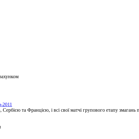
 рахунком
о-2011
 Сербією та Францією, і всі свої матчі групового етапу змагань 
и