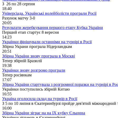
З 26 по 28 серпня
18:40
Універсіада. Українські волейболісти програли Росії
Рахунок матчу 3-0
20:05
Результати жеребкування першого етапу Кубка України
Перший етап стартує 8 вересня
14:23
Українки фінішували останніми на турнірі в Росії
Збірна Украни програла Нідерландкам
20:51
Збірна України знову програла в Москві
Тепер збірній Бразилії
19:38
Українки знову розгромо програли
Тепер росіянкам
17:07
Збірна України стартувала з розгромної поразки на турнірі в Рос
Українки поступились збірній Китаю
16:55
Україна оголосила склад на турнір в Росії
З 5 по 10 липня в Єкатеринбурзі пройде дев'ятий міжнародний 
16:00
Збірна України зіграє на на IX кубку Єльцина
Українки зіграють в Єкатеринбурзі