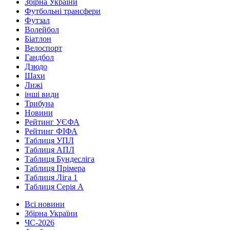
Збірна України
Футбольні трансфери
Футзал
Волейбол
Біатлон
Велоспорт
Гандбол
Дзюдо
Шахи
Лижі
інші види
Трибуна
Новини
Рейтинг УЄФА
Рейтинг ФІФА
Таблиця УПЛ
Таблиця АПЛ
Таблиця Бундесліга
Таблиця Прімера
Таблиця Ліга 1
Таблиця Серія А
Всі новини
Збірна України
ЧС-2026