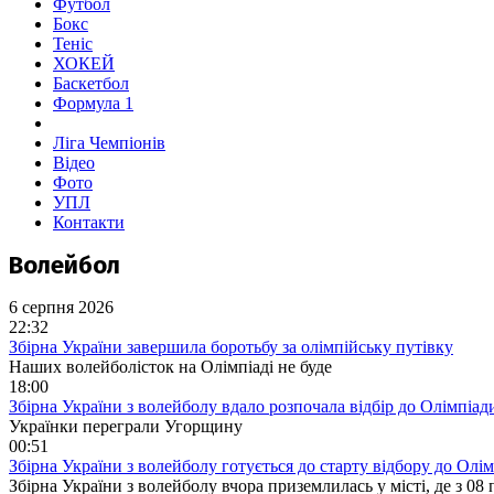
Футбол
Бокс
Теніс
ХОКЕЙ
Баскетбол
Формула 1
Ліга Чемпіонів
Відео
Фото
УПЛ
Контакти
Волейбол
6 серпня 2026
22:32
Збірна України завершила боротьбу за олімпійську путівку
Наших волейболісток на Олімпіаді не буде
18:00
Збірна України з волейболу вдало розпочала відбір до Олімпіад
Українки переграли Угорщину
00:51
Збірна України з волейболу готується до старту відбору до Олі
Збірна України з волейболу вчора приземлилась у місті, де з 08