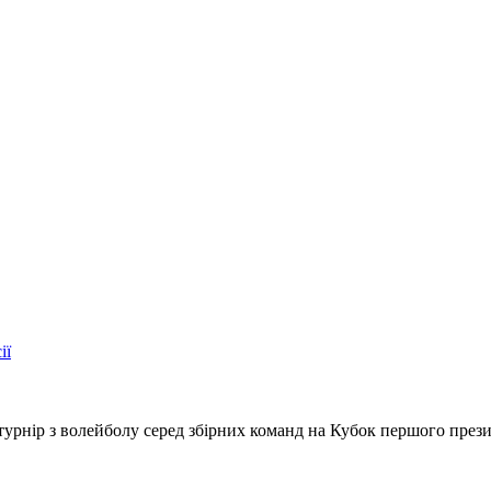
ії
турнір з волейболу серед збірних команд на Кубок першого прези