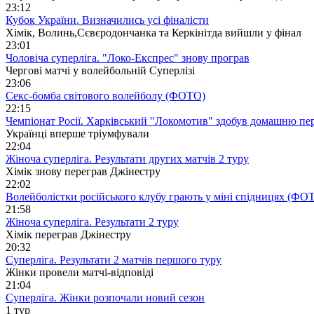
23:12
Кубок України. Визначились усі фіналісти
Хімік, Волинь,Сєвєродончанка та Керкінітда вийшли у фінал
23:01
Чоловіча суперліга. "Локо-Експрес" знову програв
Чергові матчі у волейбольній Суперлізі
23:06
Секс-бомба світового волейболу (ФОТО)
22:15
Чемпіонат Росії. Харківський "Локомотив" здобув домашню пе
Українці вперше тріумфували
22:04
Жіноча суперліга. Результати других матчів 2 туру
Хімік знову переграв Джінестру
22:02
Волейболістки російського клубу грають у міні спідницях (ФО
21:58
Жіноча суперліга. Результати 2 туру
Хімік переграв Джінестру
20:32
Суперліга. Результати 2 матчів першого туру
Жінки провели матчі-відповіді
21:04
Суперліга. Жінки розпочали новий сезон
1 тур