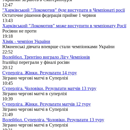
12:47
"Харківський "Локомотив" буде виступати в Чемпіонаті росії
Остаточне рішення федерація прийме 1 червня
13:43
Харківський "Локомотив" може виступити в чемпіонату Росії
Росіяни не проти
19:18
Хімік - чемпіон України
Южненські дівчата впеврше стали чемпіонками України
22:52
Волейбол. Трентіно виграло Лігу Чемпіонів
Італійці переграли у фіналі росіян
20:12
Суперліга. Жінки. Результати 14 туру
Зіграно чергові матчі в Суперлізі
10:45
Суперліга. Чоловіки. Результати матчів 13 туру
Зіграно чергові матчі в суперлізі
10:39
Суперліга. Жінки. Результати матчів 12 туру
Зіграно чергові матчі в Суперлізі
21:49
Волейбол. Суперліга. Чоловіки. Результати 13 туру
Зіграно чергові матчі в Суперлізі