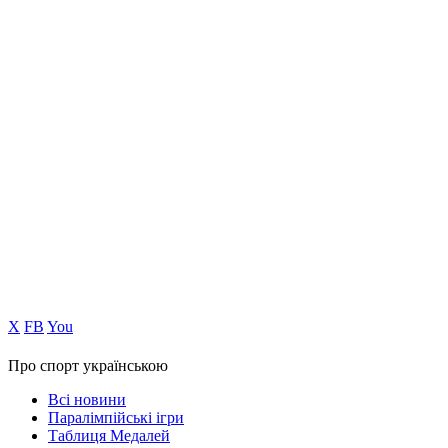
Х
FB
You
Про спорт українською
Всі новини
Паралімпійські ігри
Таблиця Медалей