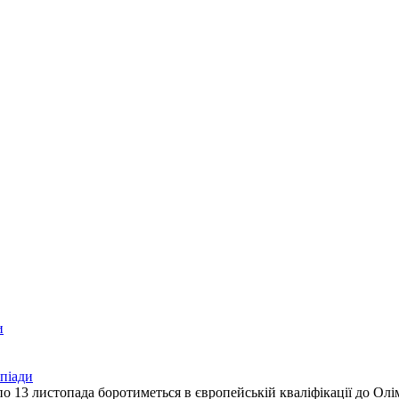
и
мпіади
 по 13 листопада боротиметься в європейській кваліфікації до Ол