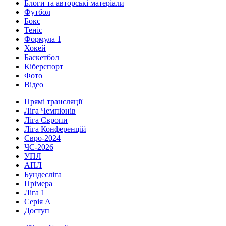
Блоги та авторські матеріали
Футбол
Бокс
Теніс
Формула 1
Хокей
Баскетбол
Кіберспорт
Фото
Відео
Прямі трансляції
Ліга Чемпіонів
Ліга Європи
Ліга Конференцій
Євро-2024
ЧС-2026
УПЛ
АПЛ
Бундесліга
Прімера
Ліга 1
Серія А
Доступ