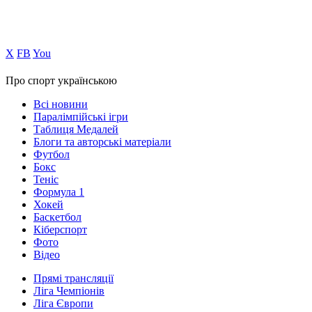
Х
FB
You
Про спорт українською
Всі новини
Паралімпійські ігри
Таблиця Медалей
Блоги та авторські матеріали
Футбол
Бокс
Теніс
Формула 1
Хокей
Баскетбол
Кіберспорт
Фото
Відео
Прямі трансляції
Ліга Чемпіонів
Ліга Європи