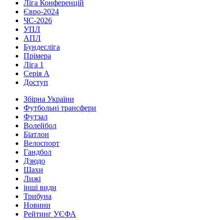
Ліга Конференцій
Євро-2024
ЧС-2026
УПЛ
АПЛ
Бундесліга
Прімера
Ліга 1
Серія А
Доступ
Збірна України
Футбольні трансфери
Футзал
Волейбол
Біатлон
Велоспорт
Гандбол
Дзюдо
Шахи
Лижі
інші види
Трибуна
Новини
Рейтинг УЄФА