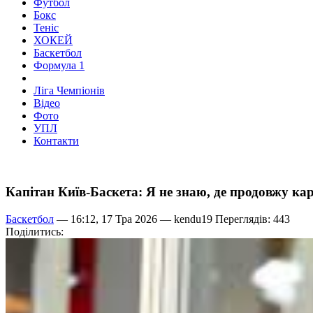
Футбол
Бокс
Теніс
ХОКЕЙ
Баскетбол
Формула 1
Ліга Чемпіонів
Відео
Фото
УПЛ
Контакти
Капітан Київ-Баскета: Я не знаю, де продовжу кар
Баскетбол
— 16:12, 17 Тра 2026 —
kendu19
Переглядів: 443
Поділитись: