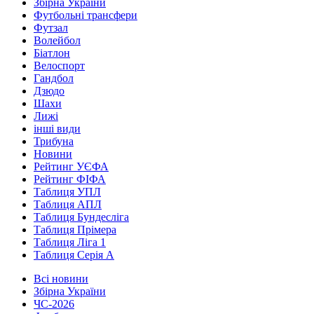
Збірна України
Футбольні трансфери
Футзал
Волейбол
Біатлон
Велоспорт
Гандбол
Дзюдо
Шахи
Лижі
інші види
Трибуна
Новини
Рейтинг УЄФА
Рейтинг ФІФА
Таблиця УПЛ
Таблиця АПЛ
Таблиця Бундесліга
Таблиця Прімера
Таблиця Ліга 1
Таблиця Серія А
Всі новини
Збірна України
ЧС-2026