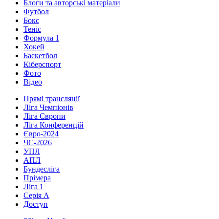
Блоги та авторські матеріали
Футбол
Бокс
Теніс
Формула 1
Хокей
Баскетбол
Кіберспорт
Фото
Відео
Прямі трансляції
Ліга Чемпіонів
Ліга Європи
Ліга Конференцій
Євро-2024
ЧС-2026
УПЛ
АПЛ
Бундесліга
Прімера
Ліга 1
Серія А
Доступ