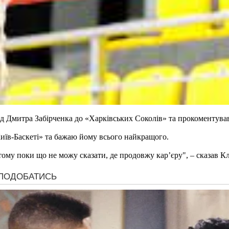
д Дмитра Забірченка до «Харківських Соколів» та прокоментува
иїв-Баскеті» та бажаю йому всього найкращого.
тому поки що не можу сказати, де продовжу кар’єру", – сказав К