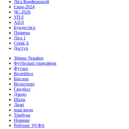
Ліга Конференцій
Євро-2024
ЧС-2026
УПЛ
АПЛ
Бундесліга
Прімера
Ліга 1
Серія А
Доступ
Збірна України
Футбольні трансфери
Футзал
Волейбол
Біатлон
Велоспорт
Гандбол
Дзюдо
Шахи
Лижі
інші види
Трибуна
Новини
Рейтинг УЄФА