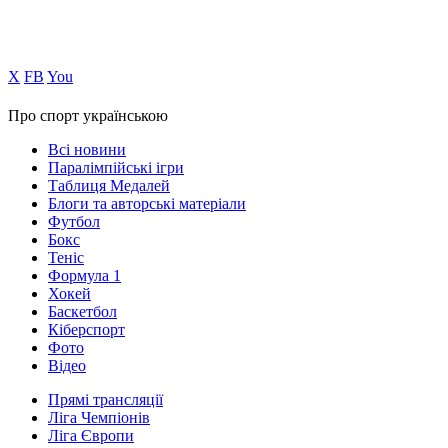
Х
FB
You
Про спорт українською
Всі новини
Паралімпійські ігри
Таблиця Медалей
Блоги та авторські матеріали
Футбол
Бокс
Теніс
Формула 1
Хокей
Баскетбол
Кіберспорт
Фото
Відео
Прямі трансляції
Ліга Чемпіонів
Ліга Європи